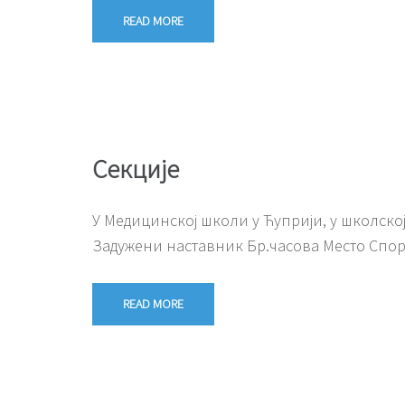
READ MORE
Секције
У Медицинској школи у Ћуприји, у школској 
Задужени наставник Бр.часова Место Спор
READ MORE