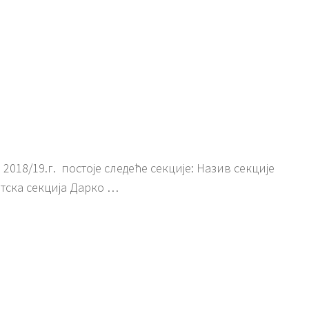
2018/19.г. постоје следеће секције: Назив секције
тска секција Дарко …