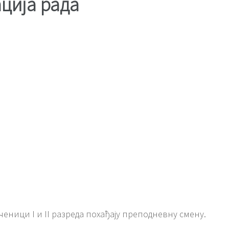
ција рада
ченици I и II рaзрeдa похађају преподневну смену.