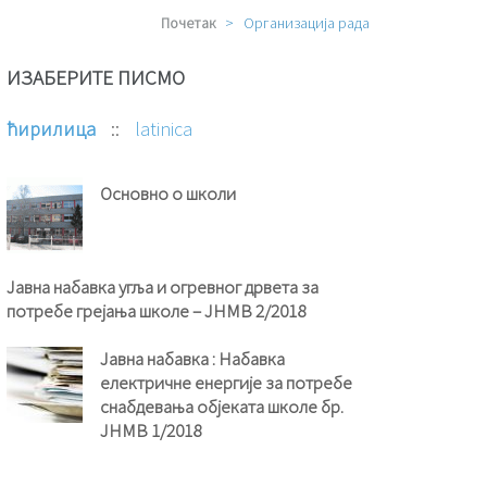
Почетак
>
Организација рада
ИЗАБЕРИТЕ ПИСМО
ћирилица
::
latinica
Основно о школи
Јавна набавка угља и огревног дрвета за
потребе грејања школе – ЈНМВ 2/2018
Јавна набавка : Набавка
електричне енергије за потребе
снабдевања објеката школе бр.
ЈНМВ 1/2018