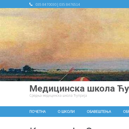
035 8470030 | 035 8476514
Медицинска школа Ћу
Средња медицинска школа Ћуприја
ПОЧЕТНА
О ШКОЛИ
ОБАВЕШТЕЊА
ОБ