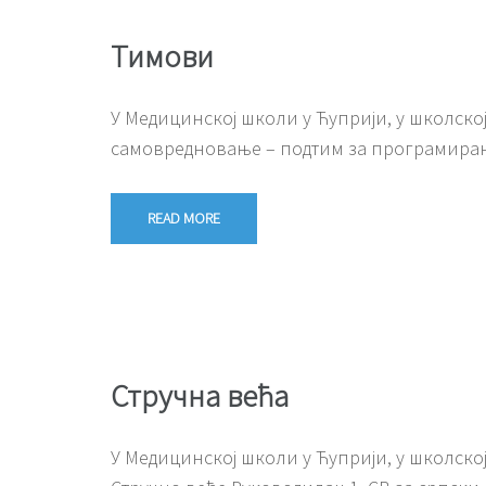
Тимови
У Медицинској школи у Ћуприји, у школској
самовредновање – подтим за програмира
READ MORE
Стручна већа
У Медицинској школи у Ћуприји, у школској 