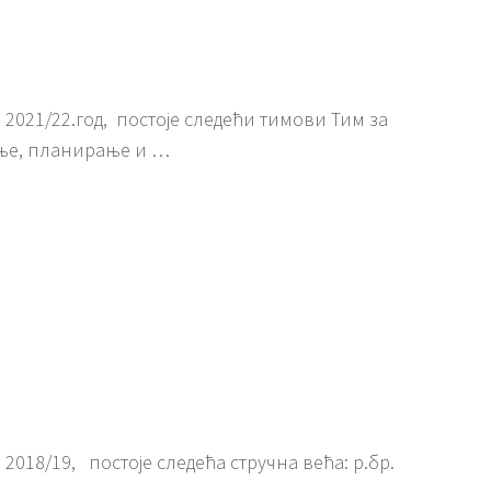
 2021/22.год, постоје следећи тимови Тим за
ње, планирање и …
2018/19, постоје следећа стручна већа: р.бр.